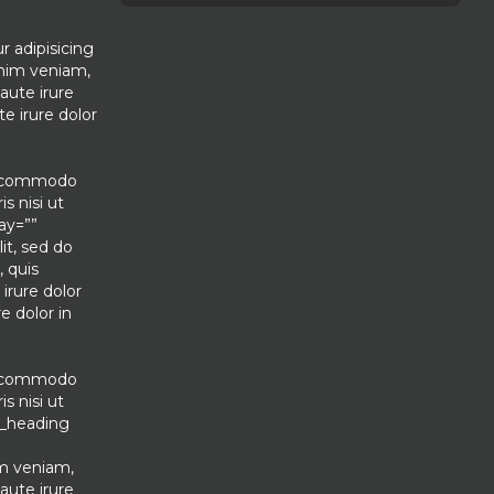
r adipisicing
inim veniam,
aute irure
e irure dolor
ea commodo
s nisi ut
ay=””
it, sed do
 quis
irure dolor
e dolor in
ea commodo
s nisi ut
m_heading
im veniam,
aute irure