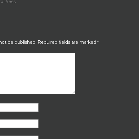
dPress
?
N
 not be published.
Required fields are marked
*