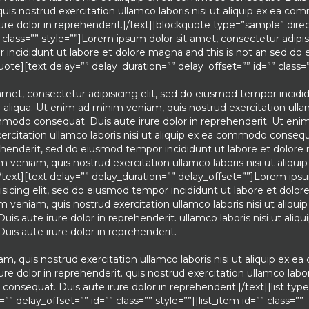
 quis nostrud exercitation ullamco laboris nisi ut aliquip ex ea c
ure dolor in reprehenderit.[/text][blockquote type=”sample” direc
class=”” style=””]Lorem ipsum dolor sit amet, consectetur adipisic
incididunt ut labore et dolore magna and this is not an sed do
ote][text delay=”” delay_duration=”” delay_offset=”” id=”” class=”
met, consectetur adipisicing elit, sed do eiusmod tempor incidi
aliqua. Ut enim ad minim veniam, quis nostrud exercitation ulla
ommodo consequat. Duis aute irure dolor in reprehenderit. Ut en
ercitation ullamco laboris nisi ut aliquip ex ea commodo consequ
rehenderit, sed do eiusmod tempor incididunt ut labore et dolor
 veniam, quis nostrud exercitation ullamco laboris nisi ut aliquip
xt][text delay=”” delay_duration=”” delay_offset=””]Lorem ipsu
sicing elit, sed do eiusmod tempor incididunt ut labore et dolo
 veniam, quis nostrud exercitation ullamco laboris nisi ut aliquip
 aute irure dolor in reprehenderit. ullamco laboris nisi ut aliqu
s aute irure dolor in reprehenderit.
m, quis nostrud exercitation ullamco laboris nisi ut aliquip ex 
re dolor in reprehenderit. quis nostrud exercitation ullamco labori
onsequat. Duis aute irure dolor in reprehenderit.[/text][list typ
”” delay_offset=”” id=”” class=”” style=””][list_item id=”” class=””