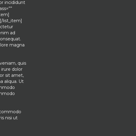
r incididunt
ass=””
item]
[/list_item]
ectetur
 enim ad
consequat.
dolore magna
veniam, quis
irure dolor
or sit amet,
a aliqua. Ut
commodo
 commodo
ea commodo
s nisi ut