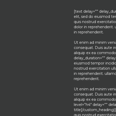
[text delay=”” delay_du
elit, sed do eiusmod t
quis nostrud exercitati
dolor in reprehenderit.
in reprehenderit.
Ut enim ad minim venia
consequat. Duis aute iru
aliquip ex ea commodo c
delay_duration=”” delay
eiusmod tempor incidid
nostrud exercitation ul
in reprehenderit. ullam
reprehenderit.
Ut enim ad minim venia
consequat. Duis aute iru
aliquip ex ea commodo 
level=”h4″ delay=”” del
title[/custom_heading]
quis nostrud exercitati