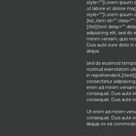
style=””]Lorem ipsum do
ut labore et dolore mag
style=””]Lorem ipsum do
[list_item id=”” class=”
[/list][text delay=”” d
adipisicing elit, sed d
minim veniam, quis nost
Duis aute irure dolor i
aliqua.
sed do eiusmod tempor 
nostrud exercitation ul
in reprehenderit.[/text
consectetur adipisicing
enim ad minim veniam, 
consequat. Duis aute ir
consequat. Duis aute ir
Ut enim ad minim venia
consequat. Duis aute iru
aliquip ex ea commodo c