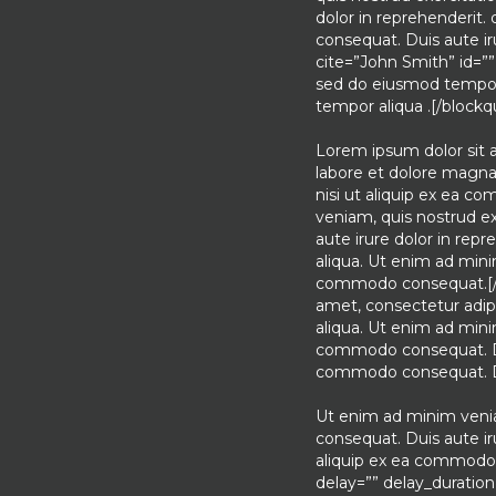
dolor in reprehenderit.
consequat. Duis aute ir
cite=”John Smith” id=”” 
sed do eiusmod tempor 
tempor aliqua .[/blockqu
Lorem ipsum dolor sit a
labore et dolore magna 
nisi ut aliquip ex ea c
veniam, quis nostrud ex
aute irure dolor in rep
aliqua. Ut enim ad minim
commodo consequat.[/te
amet, consectetur adipi
aliqua. Ut enim ad minim
commodo consequat. Duis
commodo consequat. Dui
Ut enim ad minim venia
consequat. Duis aute iru
aliquip ex ea commodo c
delay=”” delay_duration=