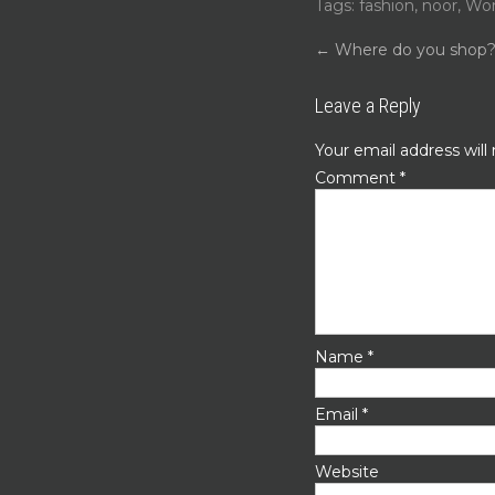
Tags:
fashion
,
noor
,
Wor
POST
←
Where do you shop
NAVIGATIO
Leave a Reply
Your email address will
Comment
*
Name
*
Email
*
Website