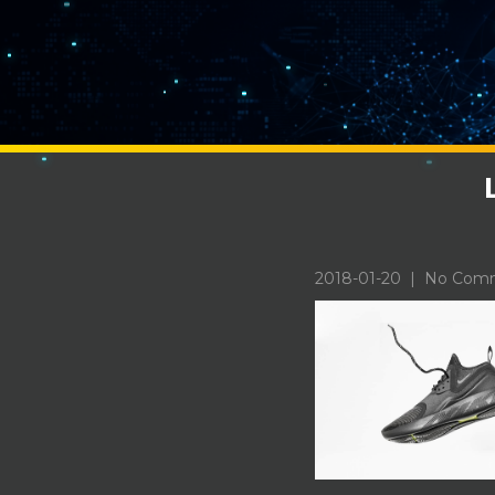
2018-01-20
|
No Com