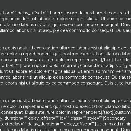
ration=”” delay_offset=””]Lorem ipsum dolor sit amet, consectetu
empor incididunt ut labore et dolore magna aliqua. Ut enim ad m
on ullamco laboris nisi ut aliquip ex ea commodo consequat. Duis 
 ullamco laboris nisi ut aliquip ex ea commodo consequat. Duis aut
m, quis nostrud exercitation ullamco laboris nisi ut aliquip ex 
re dolor in reprehenderit. quis nostrud exercitation ullamco labori
onsequat. Duis aute irure dolor in reprehenderit.[/text][text del
_offset=””]Lorem ipsum dolor sit amet, consectetur adipisicing el
unt ut labore et dolore magna aliqua. Ut enim ad minim veniam,
lamco laboris nisi ut aliquip ex ea commodo consequat. Duis aute 
co laboris nisi ut aliquip ex ea commodo consequat. Duis aute irur
m, quis nostrud exercitation ullamco laboris nisi ut aliquip ex 
re dolor in reprehenderit. quis nostrud exercitation ullamco labori
consequat. Duis aute irure dolor in reprehenderit.[/text][custo
ay_duration=”” delay_offset=”” id=”” class=”” style=””]Secondary
[text delay=”” delay_duration=”” delay_offset=””]Ut enim ad min
on ullamco laboris nisi ut aliquip ex ea commodo consequat. Duis 