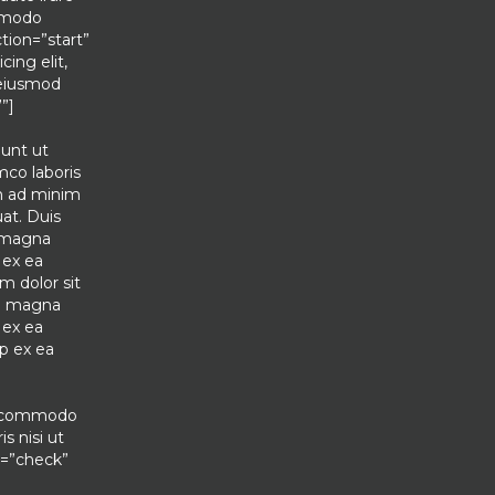
ommodo
tion=”start”
ing elit,
 eiusmod
”]
dunt ut
mco laboris
im ad minim
at. Duis
e magna
 ex ea
m dolor sit
re magna
 ex ea
ip ex ea
ea commodo
s nisi ut
e=”check”